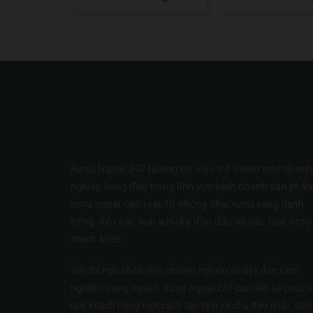
hạng
5
5 sao
hạng
5
5 sa
Rượu Ngoại 247 hướng tới việc trở thành một doanh
nghiệp hàng đầu trong lĩnh vực kinh doanh sản phẩ
rượu ngoại các loại, từ những chai rượu vang danh
tiếng, đến các loại whisky độc đáo và các loại rượu
mạnh khác.
Với đội ngũ nhân viên chuyên nghiệp và dày dạn kinh
nghiệm trong ngành, Rượu Ngoại 247 cam kết sẽ phục v
quý khách hàng một cách tận tình và chu đáo nhất. Ch