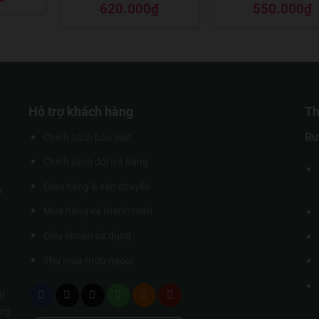
o
Được xếp
Được xếp
620.000
₫
550.000
₫
hạng
5
5 sao
hạng
5
5 sao
Hỗ trợ khách hàng
Th
Rư
Chính sách bảo mật
Chính sách đổi trả hàng
Giao hàng & vận chuyển
m
Mua hàng và thanh toán
Điều khoản sử dụng
Thu mua rượu ngoại
ụ
úng