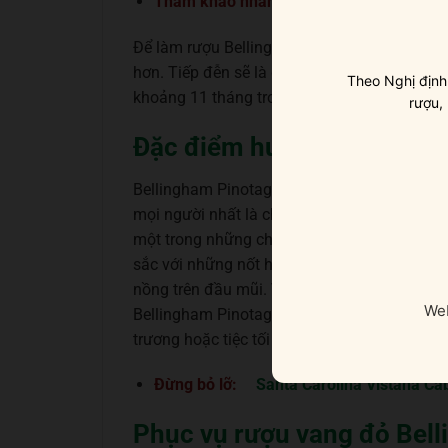
Tham khảo nhanh:
Prelude a Grand Pu
Để làm rượu Bellingham Pinotage người ta 
hơn. Tiếp đễn sẽ là quá trình lên men malol
Theo Nghị định
khoảng 11 tháng trong thùng gỗ sồi Pháp trướ
rượu,
Đặc điểm hương vị tuyệt v
Bellingham Pinotage là một chai vang có nồ
mọi người nhất là chị em phụ nữ có tửu lượn
một trong những chai rượu đáng thưởng thức
sắc với những nốt hương của quả mâm xôi, qu
nồng trên đầu mũi. Vang thể hiện một cấu t
Web
Bellingham Pinotage sẽ là lựa chọn thú vị dà
trương hoặc tiệc tối tại gia.
Đừng bỏ lỡ:
Santa Carolina Vistana Ca
Phục vụ rượu vang đỏ Bel