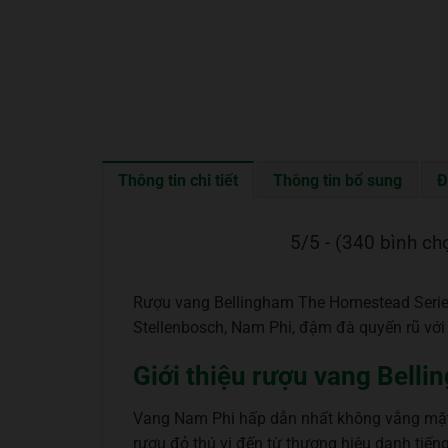
Thông tin chi tiết
Thông tin bổ sung
Đ
5/5 - (340 bình ch
Rượu vang Bellingham The Homestead Series
Stellenbosch, Nam Phi, đậm đà quyến rũ với
Giới thiệu rượu vang Bell
Vang Nam Phi hấp dẫn nhất không vắng mặt 
rượu đỏ thú vị đến từ thương hiệu danh tiế