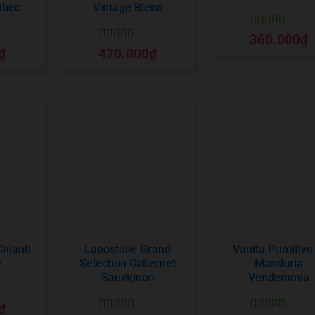
lbec
Vintage Blend
Được xếp
360.000
₫
hạng
5
5 sao
Được xếp
₫
420.000
₫
o
hạng
5
5 sao
Chianti
Lapostolle Grand
Vanitá Primitivo
e
Selection Cabernet
Manduria
Sauvignon
Vendemmia
₫