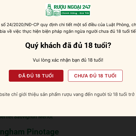
y Ducasse Pauillac
thu hoạch nho thủ công vào cuối tháng 2 để chúng có màu đậm
actic trong thùng thép không gỉ. Cuối cùng rượu sẽ được ngâm ủ
 số 24/2020/NĐ-CP quy định chi tiết một số điều của Luật Phòng, ch
c khi đóng chai và đi tiêu thụ.
 bia về việc thực hiện biện pháp ngăn ngừa người chưa đủ 18 tuổi tiế
ời của vang Nam Phi
Quý khách đã đủ 18 tuổi?
ng độ cao đến 14.5% Vol, sẽ không thực sự phù hợp với tất cả
Vui lòng xác nhận bạn đủ 18 tuổi!
g yếu. Tuy nhiên nếu bạn là người sành vang thì chắc chắn đây
. Hương vị đặc trưng của quả nho Pinotage được thể hiện xuất
ĐÃ ĐỦ 18 TUỔI
CHƯA ĐỦ 18 TUỔI
ả mận chín, ít cà phê, vị vani ngọt thơm và cả mùi gỗ sồi cay
rúc cân bằng, tannin mượt mà và đầy ấn tượng. Chính xác rượu
site chỉ giới thiệu sản phẩm rượu vang đến người từ 18 tuổi trở 
nh cho những bữa tiệc quan trọng như tiệc cưới, sinh nhật, khai
bernet Sauvignon Merlot
lingham Pinotage