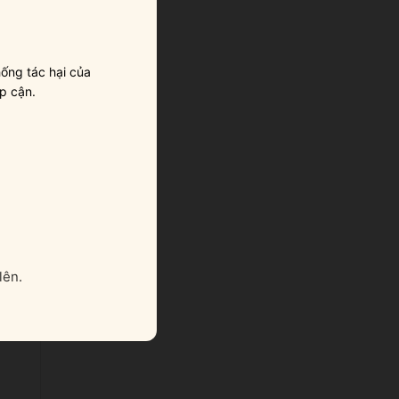
ống tác hại của
p cận.
 là
lên.