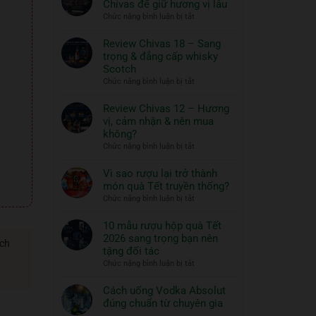
Chivas để giữ hương vị lâu
ngon
Thủy
ở
Chức năng bình luận bị tắt
và
Tinh
Hướng
đồ
ROYAL
dẫn
Review Chivas 18 – Sang
RICH
ăn
bảo
trọng & đẳng cấp whisky
XO
đi
quản
Scotch
Gold
cùng:
rượu
ở
Chức năng bình luận bị tắt
23K
Một
Chivas
Review
–
nghệ
để
Chivas
Review Chivas 12 – Hương
Quà
thuật
giữ
18
vị, cảm nhận & nên mua
Tết
hương
sống
–
2026
không?
vị
đẳng
Sang
ở
Chức năng bình luận bị tắt
lâu
cấp
trọng
Review
&
Chivas
Vì sao rượu lại trở thành
đẳng
12
món quà Tết truyền thống?
cấp
–
ở
Chức năng bình luận bị tắt
whisky
Hương
Vì
Scotch
vị,
sao
10 mẫu rượu hộp quà Tết
cảm
rượu
2026 sang trọng bạn nên
nhận
ách
lại
tặng đối tác
&
trở
ở
Chức năng bình luận bị tắt
nên
thành
10
mua
món
mẫu
Cách uống Vodka Absolut
không?
quà
rượu
đúng chuẩn từ chuyên gia
Tết
hộp
Không