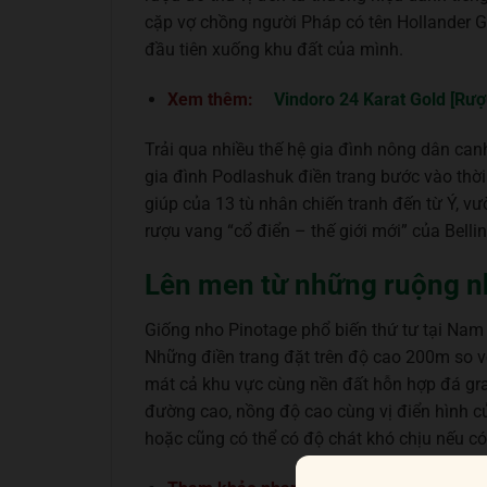
cặp vợ chồng người Pháp có tên Hollander G
đầu tiên xuống khu đất của mình.
Xem thêm:
Vindoro 24 Karat Gold [Rư
Trải qua nhiều thế hệ gia đình nông dân ca
gia đình Podlashuk điền trang bước vào thờ
giúp của 13 tù nhân chiến tranh đến từ Ý, vư
rượu vang “cổ điển – thế giới mới” của Bell
Lên men từ những ruộng n
Giống nho Pinotage phổ biến thứ tư tại Nam 
Những điền trang đặt trên độ cao 200m so v
mát cả khu vực cùng nền đất hỗn hợp đá gr
đường cao, nồng độ cao cùng vị điển hình củ
hoặc cũng có thể có độ chát khó chịu nếu có