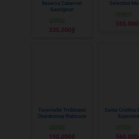
Reserva Cabernet
Selection Ma
Sauvignon
Được xếp
555.000
hạng
5
5 sa
Được xếp
335.000
₫
hạng
5
5 sao
Tavernello Trebbiano
Santa Cristina 
Chardonnay Rubicone
Superior
Được xếp
Được xếp
190.000
₫
560.000