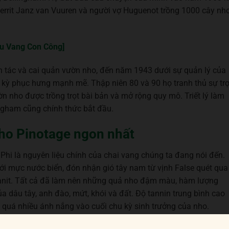
errit Janz van Vuuren và người vợ Huguenot trồng 1000 cây nh
ợu Vang Con Công]
nh tác và cai quản vườn nho, đến năm 1943 dưới sự quản lý của
i kỳ phục hưng mạnh mẽ. Thập niên 80 và 90 họ tranh thủ sự tr
ờn nho được trồng trọt bài bản và mở rộng quy mô. Triết lý làm
ingham cũng chính thức bắt đầu.
ho Pinotage ngon nhất
Phi là nguyên liệu chính của chai vang chúng ta đang nói đến.
ới mực nước biển, đón nhận gió tây nam từ vịnh False quét qua
anit. Tất cả đã làm nên những quả nho đậm màu, hàm lượng
a dâu tây, anh đào, mứt, khói và đất. Độ tannin trung bình cao
 quá nhiều ánh nắng vào cuối chu kỳ sinh trưởng của nho.