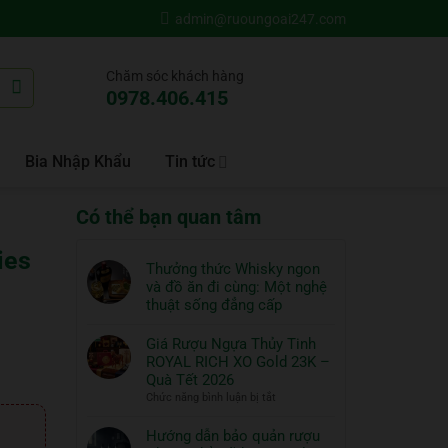
admin@ruoungoai247.com
Chăm sóc khách hàng
0978.406.415
Bia Nhập Khẩu
Tin tức
Có thể bạn quan tâm
ies
Thưởng thức Whisky ngon
và đồ ăn đi cùng: Một nghệ
thuật sống đẳng cấp
Không
có
Giá Rượu Ngựa Thủy Tinh
bình
ROYAL RICH XO Gold 23K –
luận
Quà Tết 2026
ở
ở
Chức năng bình luận bị tắt
Thưởng
Giá
thức
Rượu
Hướng dẫn bảo quản rượu
Whisky
Ngựa