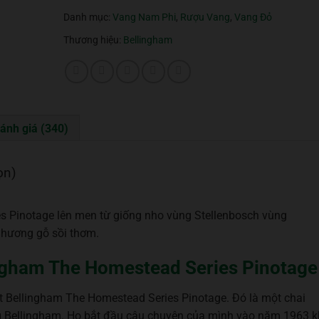
Danh mục:
Vang Nam Phi
,
Rượu Vang
,
Vang Đỏ
Thương hiệu:
Bellingham
ánh giá (340)
ọn)
 Pinotage lên men từ giống nho vùng Stellenbosch vùng
 hương gỗ sồi thơm.
ingham The Homestead Series Pinotage
Bellingham The Homestead Series Pinotage. Đó là một chai
ng Bellingham. Họ bắt đầu câu chuyện của mình vào năm 1963 k