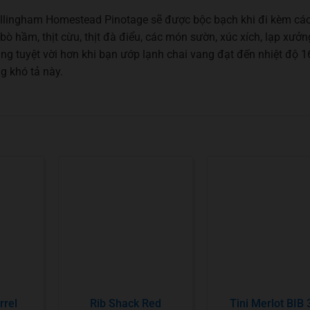
Bellingham Homestead Pinotage sẽ được bộc bạch khi đi kèm cá
 bò hầm, thịt cừu, thịt đà điểu, các món sườn, xúc xích, lạp xưởn
g tuyệt vời hơn khi bạn ướp lạnh chai vang đạt đến nhiệt độ 1
g khó tả này.
rrel
Rib Shack Red
Tini Merlot BIB 