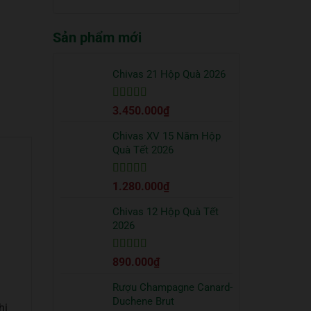
truyền
quà
có
thống?
Tết
bình
2026
Sản phẩm mới
luận
sang
ở
trọng
Cách
bạn
uống
Chivas 21 Hộp Quà 2026
nên
Vodka
tặng
Absolut
đối
Được xếp
3.450.000
₫
đúng
tác
hạng
5
5 sao
chuẩn
từ
Chivas XV 15 Năm Hộp
chuyên
Quà Tết 2026
gia
Được xếp
1.280.000
₫
hạng
5
5 sao
Chivas 12 Hộp Quà Tết
2026
Được xếp
890.000
₫
hạng
5
5 sao
Rượu Champagne Canard-
Duchene Brut
hi