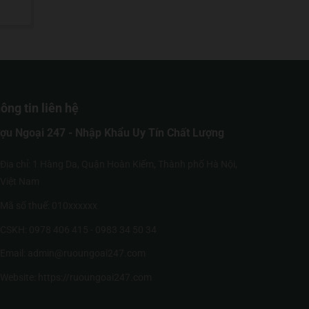
ông tin liên hệ
ợu Ngoại 247 - Nhập Khẩu Uy Tín Chất Lượng
Địa chỉ: 1 Hàng Da, Quận Hoàn Kiếm, Thành phố Hà Nội,
Việt Nam
Mã số thuế: 010xxxxxx
CSKH: 0978 406 415 - 0983 34 50 34
Email: admin@ruoungoai247.com
Website:
https://ruoungoai247.com