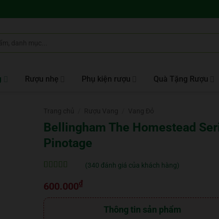
g
Rượu nhẹ
Phụ kiện rượu
Quà Tặng Rượu
Trang chủ
/
Rượu Vang
/
Vang Đỏ
Bellingham The Homestead Ser
Pinotage
(
340
đánh giá của khách hàng)
5
340
trên 5 dựa
₫
trên
đánh
600.000
giá
Thông tin sản phẩm