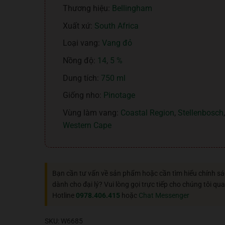
Thương hiệu:
Bellingham
Xuất xứ:
South Africa
Loại vang:
Vang đỏ
Nồng độ:
14
,
5 %
Dung tích:
750 ml
Giống nho:
Pinotage
Vùng làm vang:
Coastal Region
,
Stellenbosch
,
Western Cape
Bạn cần tư vấn về sản phẩm hoặc cần tìm hiểu chính s
dành cho đại lý? Vui lòng gọi trực tiếp cho chúng tôi qua
Hotline
0978.406.415
hoặc
Chat Messenger
SKU:
W6685