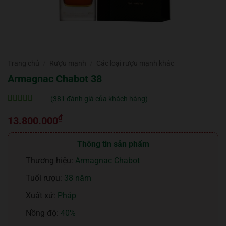
Trang chủ
/
Rượu mạnh
/
Các loại rượu mạnh khác
Armagnac Chabot 38
(
381
đánh giá của khách hàng)
5
381
trên 5 dựa
₫
trên
đánh
13.800.000
giá
Thông tin sản phẩm
Thương hiệu:
Armagnac Chabot
Tuổi rượu:
38 năm
Xuất xứ:
Pháp
Nồng độ:
40%