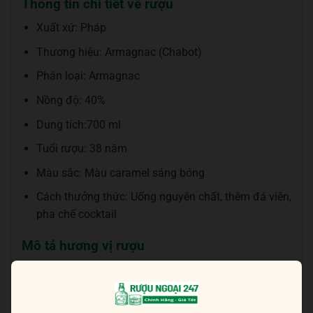
Thông tin chi tiết về rượu
Xuất xứ: Pháp
Thương hiệu: Armagnac (Chabot)
Phân loại: Armagnac
Nồng độ: 40%
Dung tích:700 ml
Tuổi rượu: 38 năm
Màu sắc: Màu caramel sáng bóng
Cách thưởng thức: Uống nguyên chất, thêm đá viên,
pha chế cocktail
Mô tả hương vị rượu
Hương thơm mạnh mẽ của trái cây chín mọng, quả
mận, hạnh nhân và gia vị tăng cường mùi vị của mía
đường, vị mận rõ rệt, rượu vang Madeira, một chút gia