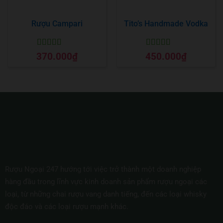
Rượu Campari
Tito’s Handmade Vodka
Được xếp
Được xếp
370.000
₫
450.000
₫
hạng
5
5 sao
hạng
5
5 sao
Rượu Ngoại 247 hướng tới việc trở thành một doanh nghiệp
hàng đầu trong lĩnh vực kinh doanh sản phẩm rượu ngoại các
loại, từ những chai rượu vang danh tiếng, đến các loại whisky
độc đáo và các loại rượu mạnh khác.