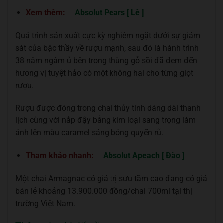
Xem thêm:
Absolut Pears [ Lê ]
Quá trình sản xuất cực kỳ nghiêm ngặt dưới sự giám
sát của bậc thầy về rượu mạnh, sau đó là hành trình
38 năm ngâm ủ bên trong thùng gỗ sồi đã đem đến
hương vị tuyệt hảo có một không hai cho từng giọt
rượu.
Rượu được đóng trong chai thủy tinh dáng dài thanh
lịch cùng với nắp đậy bằng kim loại sang trọng làm
ánh lên màu caramel sáng bóng quyến rũ.
Tham khảo nhanh:
Absolut Apeach [ Đào ]
Một chai Armagnac có giá trị sưu tầm cao đang có giá
bán lẻ khoảng 13.900.000 đồng/chai 700ml tại thị
trường Việt Nam.