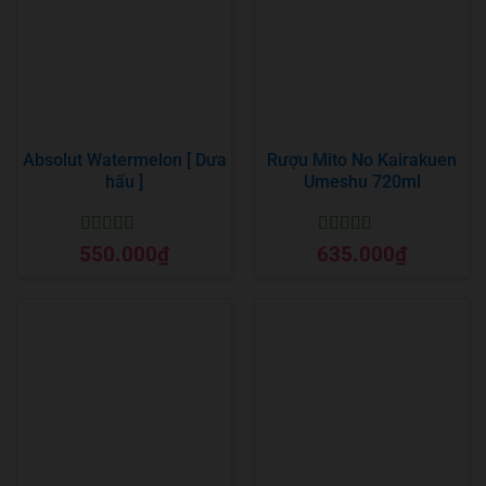
Absolut Watermelon [ Dưa
Rượu Mito No Kairakuen
hấu ]
Umeshu 720ml
Được xếp
Được xếp
550.000
₫
635.000
₫
hạng
5
5 sao
hạng
5
5 sao