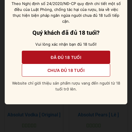
vị, khói và xì gà trên vòm miệng. Chất rượu tròn trịa,
Theo Nghị định số 24/2020/NĐ-CP quy định chi tiết một số
điều của Luật Phòng, chống tác hại của rượu, bia về việc
cân bằng, êm ái, mạnh mẽ. Hậu vị lâu dài vấn vương
thực hiện biện pháp ngăn ngừa người chưa đủ 18 tuổi tiếp
với vị Aromas đặc trưng.
cận.
Quý khách đã đủ 18 tuổi?
Sản phẩm tương tự
Vui lòng xác nhận bạn đủ 18 tuổi!
ĐÃ ĐỦ 18 TUỔI
CHƯA ĐỦ 18 TUỔI
Website chỉ giới thiệu sản phẩm rượu vang đến người từ 18
tuổi trở lên.
Absolut Vodka [ Original ]
Absolut Pears [ Lê ]