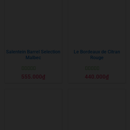
Salentein Barrel Selection
Le Bordeaux de Citran
Malbec
Rouge
Được xếp
Được xếp
555.000
₫
440.000
₫
hạng
5
5 sao
hạng
5
5 sao