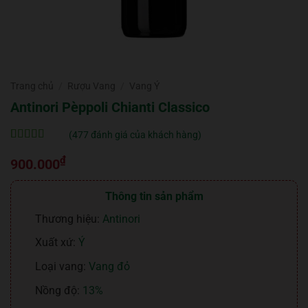
Trang chủ
/
Rượu Vang
/
Vang Ý
Antinori Pèppoli Chianti Classico
(
477
đánh giá của khách hàng)
5
477
trên 5 dựa
₫
trên
đánh
900.000
giá
Thông tin sản phẩm
Thương hiệu:
Antinori
Xuất xứ:
Ý
Loại vang:
Vang đỏ
Nồng độ:
13%