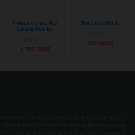
Prelude a Grand Puy
Tini Merlot BIB 3L
Ducasse Pauillac
Được xếp
360.000
₫
hạng
5
5 sao
Được xếp
1.700.000
₫
hạng
5
5 sao
Rượu Ngoại 247 hướng tới việc trở thành một doanh nghiệp
hàng đầu trong lĩnh vực kinh doanh sản phẩm rượu ngoại các
loại, từ những chai rượu vang danh tiếng, đến các loại whisky