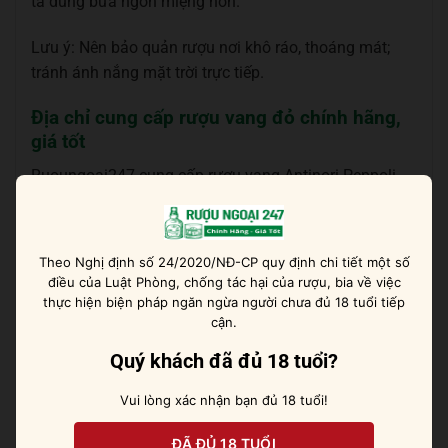
ta dùng bữa ngon miệng hơn.
Lưu ý: Nên bảo quản rượu nơi khô ráo, thoáng mát;
tránh ánh nắng mặt trời trực tiếp.
Địa chỉ cung cấp rượu vang đỏ chính hãng,
giá tốt
Ruoungoai247 cung cấp rượu vang Antinori Peppoli
Chianti Classico, cũng như các loại
vang Ý nhập khẩu
chính hãng
khác. Tất cả các chai rượu đều được lựa
chọn kỹ lưỡng và đánh giá chất lượng, hương vị trước
Theo Nghị định số 24/2020/NĐ-CP quy định chi tiết một số
khi đến tay khách hàng.
điều của Luật Phòng, chống tác hại của rượu, bia về việc
thực hiện biện pháp ngăn ngừa người chưa đủ 18 tuổi tiếp
Để mua
rượu vang nhập khẩu tại TPHCM
và các tỉnh
cận.
khác ở Ruoungoai247, hãy liên hệ theo thông tin sau:
Quý khách đã đủ 18 tuổi?
Tên thương hiệu:
Ruoungoai247
Vui lòng xác nhận bạn đủ 18 tuổi!
Website:
ruoungoai247.com
ĐÃ ĐỦ 18 TUỔI