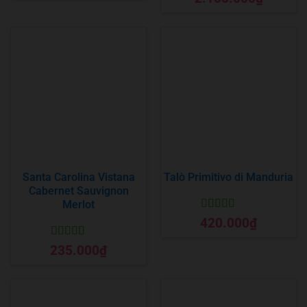
hạng
5
5 sao
Santa Carolina Vistana
Talò Primitivo di Manduria
Cabernet Sauvignon
Merlot
Được xếp
420.000
₫
hạng
5
5 sao
Được xếp
235.000
₫
hạng
5
5 sao