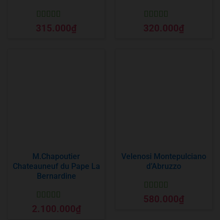
Được xếp
Được xếp
315.000
₫
320.000
₫
hạng
5
5 sao
hạng
5
5 sao
M.Chapoutier
Velenosi Montepulciano
Chateauneuf du Pape La
d’Abruzzo
Bernardine
Được xếp
580.000
₫
hạng
5
5 sao
Được xếp
2.100.000
₫
hạng
5
5 sao