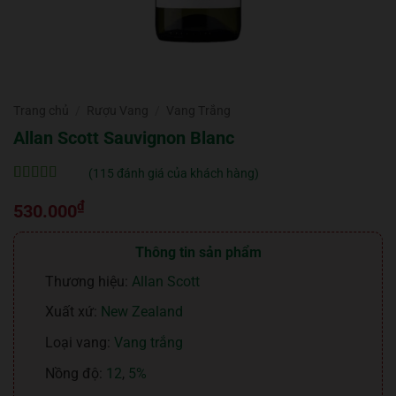
Trang chủ
/
Rượu Vang
/
Vang Trắng
Allan Scott Sauvignon Blanc
(
115
đánh giá của khách hàng)
5
115
trên 5 dựa
₫
trên
đánh
530.000
giá
Thông tin sản phẩm
Thương hiệu:
Allan Scott
Xuất xứ:
New Zealand
Loại vang:
Vang trắng
Nồng độ:
12
,
5%