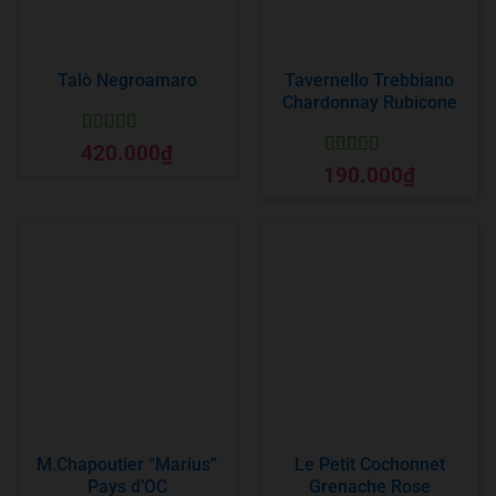
Talò Negroamaro
Tavernello Trebbiano
Chardonnay Rubicone
Được xếp
420.000
₫
hạng
5
5 sao
Được xếp
190.000
₫
hạng
5
5 sao
M.Chapoutier “Marius”
Le Petit Cochonnet
Pays d’OC
Grenache Rose