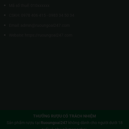
Mã số thuế: 010xxxxxx
CSKH: 0978 406 415 - 0983 34 50 34
Email: admin@ruoungoai247.com
Website:
https://ruoungoai247.com
THƯỞNG RƯỢU CÓ TRÁCH NHIỆM
Sản phẩm rượu tại
Ruoungoai247
không dành cho người dưới 18