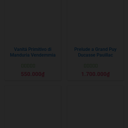
Vanitá Primitivo di
Prelude a Grand Puy
Manduria Vendemmia
Ducasse Pauillac
Được xếp
Được xếp
550.000
₫
1.700.000
₫
hạng
5
5 sao
hạng
5
5 sao