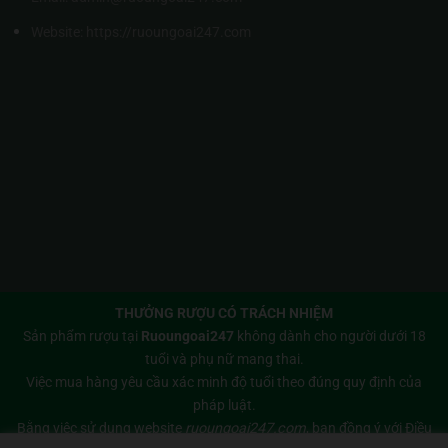
Website:
https://ruoungoai247.com
THƯỞNG RƯỢU CÓ TRÁCH NHIỆM
Sản phẩm rượu tại
Ruoungoai247
không dành cho người dưới 18
tuổi và phụ nữ mang thai.
Việc mua hàng yêu cầu xác minh độ tuổi theo đúng quy định của
pháp luật.
Bằng việc sử dụng website
ruoungoai247.com
, bạn đồng ý với
Điều