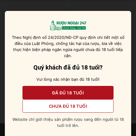
Theo Nghị định số 24/2020/NĐ-CP quy định chi tiết một số
điều của Luật Phòng, chống tác hại của rượu, bia về việc
thực hiện biện pháp ngăn ngừa người chưa đủ 18 tuổi tiếp
cận.
Quý khách đã đủ 18 tuổi?
Rượu Vodka Crystal Head
Vodka Crystal Head 1L
Vui lòng xác nhận bạn đủ 18 tuổi!
1.75L
ĐÃ ĐỦ 18 TUỔI
Được xếp
1.400.000
₫
hạng
5
5 sao
Được xếp
2.300.000
₫
hạng
5
5 sao
CHƯA ĐỦ 18 TUỔI
Website chỉ giới thiệu sản phẩm rượu vang đến người từ 18
tuổi trở lên.