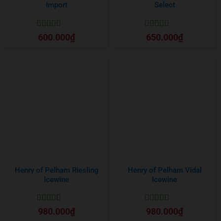
Import
Select
Được xếp
Được xếp
600.000
₫
650.000
₫
hạng
5
5 sao
hạng
5
5 sao
Henry of Pelham Riesling
Henry of Pelham Vidal
Icewine
Icewine
Được xếp
Được xếp
980.000
₫
980.000
₫
hạng
5
5 sao
hạng
5
5 sao