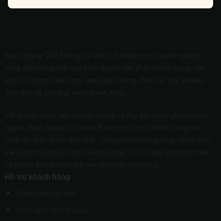
Rượu Ngoại 247 hướng tới việc trở thành một doanh nghiệp
hàng đầu trong lĩnh vực kinh doanh sản phẩm rượu ngoại các
loại, từ những chai rượu vang danh tiếng, đến các loại whisky
độc đáo và các loại rượu mạnh khác.
Với đội ngũ nhân viên chuyên nghiệp và dày dạn kinh nghiệm trong
ngành, Rượu Ngoại 247 cam kết sẽ phục vụ quý khách hàng một
cách tận tình và chu đáo nhất. Chúng tôi tin tưởng rằng, với sự đam
mê và tâm huyết của mình, Rượu Ngoại 247 sẽ ngày càng phát triển
và khẳng định được vị thế của mình trên thị trường.
Hỗ trợ khách hàng
Chính sách bảo mật
Chính sách đổi trả hàng