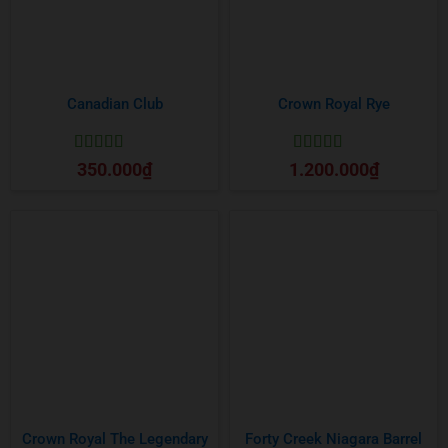
Canadian Club
Crown Royal Rye
Được xếp
Được xếp
350.000
₫
1.200.000
₫
hạng
5
5 sao
hạng
5
5 sao
Crown Royal The Legendary
Forty Creek Niagara Barrel