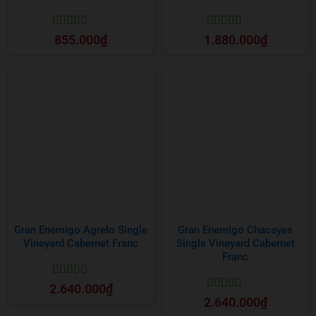
Được xếp
Được xếp
855.000
₫
1.880.000
₫
hạng
5
5 sao
hạng
5
5 sao
Gran Enemigo Agrelo Single
Gran Enemigo Chacayes
Vineyard Cabernet Franc
Single Vineyard Cabernet
Franc
Được xếp
2.640.000
₫
hạng
5
5 sao
Được xếp
2.640.000
₫
hạng
5
5 sao