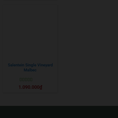
Salentein Single Vineyard
Malbec
Được xếp
1.090.000
₫
hạng
5
5 sao