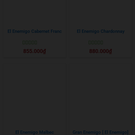
El Enemigo Cabernet Franc
El Enemigo Chardonnay
Được xếp
Được xếp
855.000
₫
880.000
₫
hạng
5
5 sao
hạng
5
5 sao
El Enemigo Malbec
Gran Enemigo [ El Enemigo]