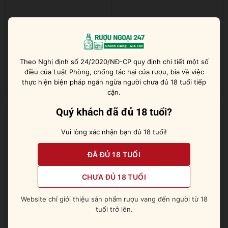
Salentein Barrel Selection
Salentein Barrel Selection
Chardonnay
Malbec
Theo Nghị định số 24/2020/NĐ-CP quy định chi tiết một số
điều của Luật Phòng, chống tác hại của rượu, bia về việc
Được xếp
Được xếp
thực hiện biện pháp ngăn ngừa người chưa đủ 18 tuổi tiếp
550.000
₫
555.000
₫
hạng
5
5 sao
hạng
5
5 sao
cận.
Quý khách đã đủ 18 tuổi?
Vui lòng xác nhận bạn đủ 18 tuổi!
ĐÃ ĐỦ 18 TUỔI
CHƯA ĐỦ 18 TUỔI
Website chỉ giới thiệu sản phẩm rượu vang đến người từ 18
tuổi trở lên.
Salentein Barrel Selection
Salentein Portillo Malbec