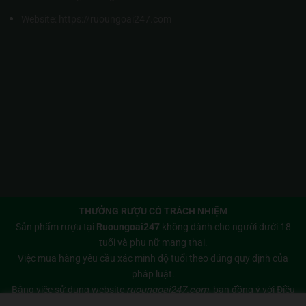
Website:
https://ruoungoai247.com
THƯỞNG RƯỢU CÓ TRÁCH NHIỆM
Sản phẩm rượu tại
Ruoungoai247
không dành cho người dưới 18
tuổi và phụ nữ mang thai.
Việc mua hàng yêu cầu xác minh độ tuổi theo đúng quy định của
pháp luật.
Bằng việc sử dụng website
ruoungoai247.com
, bạn đồng ý với
Điều
khoản sử dụng
và
Chính sách bảo mật
của chúng tôi.