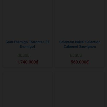
Gran Enemigo Torrontés [El
Salentein Barrel Selection
Enemigo]
Cabernet Sauvignon
Được xếp
Được xếp
1.740.000
₫
560.000
₫
hạng
5
5 sao
hạng
5
5 sao