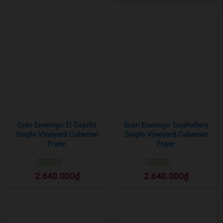
Gran Enemigo El Cepillo
Gran Enemigo Gualtallary
Single Vineyard Cabernet
Single Vineyard Cabernet
Franc
Franc
Được xếp
Được xếp
2.640.000
₫
2.640.000
₫
hạng
5
5 sao
hạng
5
5 sao