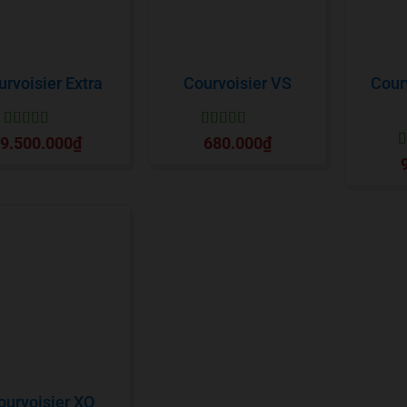
urvoisier Extra
Courvoisier VS
Cour
Được xếp
Được xếp
9.500.000
₫
680.000
₫
hạng
5
5 sao
hạng
5
5 sao
Đ
h
ourvoisier XO