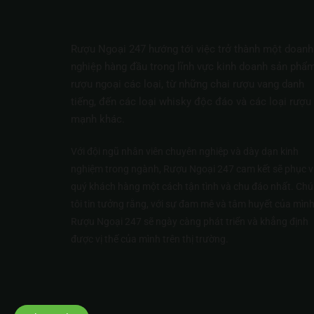
Rượu Ngoại 247 hướng tới việc trở thành một doanh
nghiệp hàng đầu trong lĩnh vực kinh doanh sản phẩ
rượu ngoại các loại, từ những chai rượu vang danh
tiếng, đến các loại whisky độc đáo và các loại rượu
mạnh khác.
Với đội ngũ nhân viên chuyên nghiệp và dày dạn kinh
nghiệm trong ngành, Rượu Ngoại 247 cam kết sẽ phục v
quý khách hàng một cách tận tình và chu đáo nhất. Ch
tôi tin tưởng rằng, với sự đam mê và tâm huyết của mình
Rượu Ngoại 247 sẽ ngày càng phát triển và khẳng định
được vị thế của mình trên thị trường.