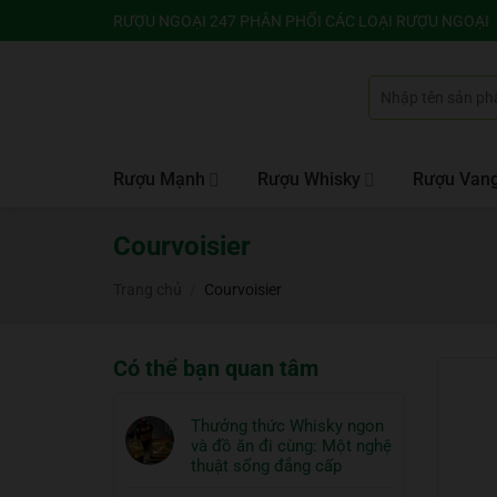
Bỏ
RƯỢU NGOẠI 247 PHÂN PHỐI CÁC LOẠI RƯỢU NGOẠI
qua
nội
Tìm
dung
kiếm:
Rượu Mạnh
Rượu Whisky
Rượu Van
Courvoisier
Trang chủ
/
Courvoisier
Có thể bạn quan tâm
Thưởng thức Whisky ngon
và đồ ăn đi cùng: Một nghệ
thuật sống đẳng cấp
Không