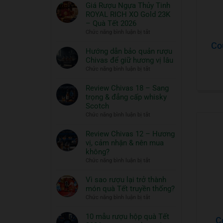
có
Giá Rượu Ngựa Thủy Tinh
bình
ROYAL RICH XO Gold 23K
luận
– Quà Tết 2026
ở
ở
Chức năng bình luận bị tắt
Thưởng
Giá
Co
thức
Rượu
Hướng dẫn bảo quản rượu
Whisky
Ngựa
Chivas để giữ hương vị lâu
ngon
Thủy
ở
Chức năng bình luận bị tắt
và
Tinh
Hướng
đồ
ROYAL
dẫn
Review Chivas 18 – Sang
RICH
ăn
bảo
trọng & đẳng cấp whisky
XO
đi
quản
Scotch
Gold
cùng:
rượu
ở
Chức năng bình luận bị tắt
23K
Một
Chivas
Review
–
nghệ
để
Chivas
Review Chivas 12 – Hương
Quà
thuật
giữ
18
vị, cảm nhận & nên mua
Tết
hương
sống
–
2026
không?
vị
đẳng
Sang
ở
Chức năng bình luận bị tắt
lâu
cấp
trọng
Review
&
Chivas
Vì sao rượu lại trở thành
đẳng
12
món quà Tết truyền thống?
cấp
–
ở
Chức năng bình luận bị tắt
whisky
Hương
Vì
Scotch
vị,
sao
10 mẫu rượu hộp quà Tết
C
cảm
rượu