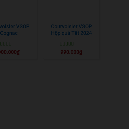
voisier VSOP
Courvoisier VSOP
Cognac
Hộp quà Tết 2024
ược xếp
Được xếp
900.000
₫
990.000
₫
ạng
5
5 sao
hạng
5
5 sao