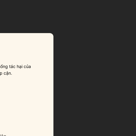
ống tác hại của
p cận.