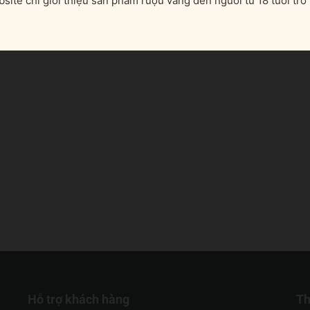
site chỉ giới thiệu sản phẩm rượu vang đến người từ 18 tuổi trở 
Hỗ trợ khách hàng
Th