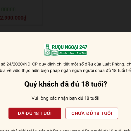
Được xếp
2.900.000
₫
hạng
5
5 sao
 số 24/2020/NĐ-CP quy định chi tiết một số điều của Luật Phòng, ch
 bia về việc thực hiện biện pháp ngăn ngừa người chưa đủ 18 tuổi tiế
Quý khách đã đủ 18 tuổi?
Vui lòng xác nhận bạn đủ 18 tuổi!
ĐÃ ĐỦ 18 TUỔI
CHƯA ĐỦ 18 TUỔI