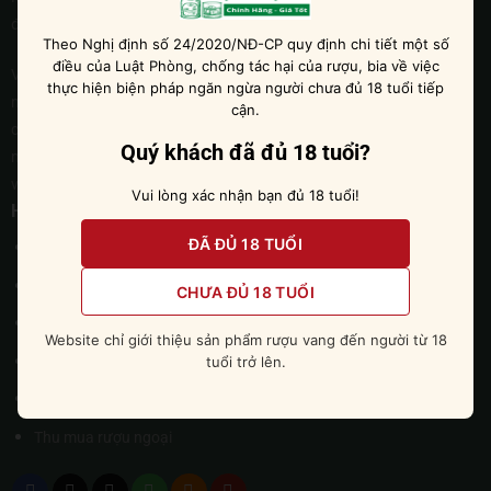
độc đáo và các loại rượu mạnh khác.
Theo Nghị định số 24/2020/NĐ-CP quy định chi tiết một số
điều của Luật Phòng, chống tác hại của rượu, bia về việc
Với đội ngũ nhân viên chuyên nghiệp và dày dạn kinh nghiệm trong
thực hiện biện pháp ngăn ngừa người chưa đủ 18 tuổi tiếp
ngành, Rượu Ngoại 247 cam kết sẽ phục vụ quý khách hàng một
cận.
cách tận tình và chu đáo nhất. Chúng tôi tin tưởng rằng, với sự đam
Quý khách đã đủ 18 tuổi?
mê và tâm huyết của mình, Rượu Ngoại 247 sẽ ngày càng phát triển
và khẳng định được vị thế của mình trên thị trường.
Vui lòng xác nhận bạn đủ 18 tuổi!
Hỗ trợ khách hàng
ĐÃ ĐỦ 18 TUỔI
Chính sách bảo mật
Chính sách đổi trả hàng
CHƯA ĐỦ 18 TUỔI
Giao hàng & vận chuyển
Website chỉ giới thiệu sản phẩm rượu vang đến người từ 18
Mua hàng và thanh toán
tuổi trở lên.
Điều khoản sử dụng
Thu mua rượu ngoại