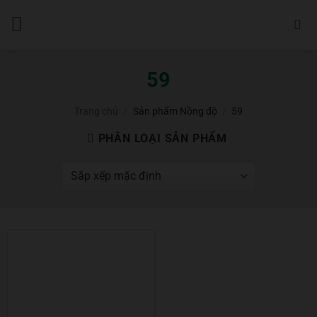
Bỏ
qua
nội
dung
59
Trang chủ
/
Sản phẩm Nồng độ
/
59
PHÂN LOẠI SẢN PHẨM