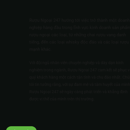
Rượu Ngoại 247 hướng tới việc trở thành một doanh
nghiệp hàng đầu trong lĩnh vực kinh doanh sản phẩ
rượu ngoại các loại, từ những chai rượu vang danh
tiếng, đến các loại whisky độc đáo và các loại rượu
mạnh khác.
Với đội ngũ nhân viên chuyên nghiệp và dày dạn kinh
nghiệm trong ngành, Rượu Ngoại 247 cam kết sẽ phục v
quý khách hàng một cách tận tình và chu đáo nhất. Ch
tôi tin tưởng rằng, với sự đam mê và tâm huyết của mình
Rượu Ngoại 247 sẽ ngày càng phát triển và khẳng định
được vị thế của mình trên thị trường.