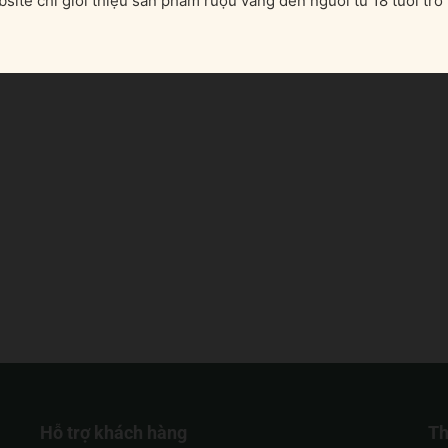
site chỉ giới thiệu sản phẩm rượu vang đến người từ 18 tuổi trở 
Hỗ trợ khách hàng
Th