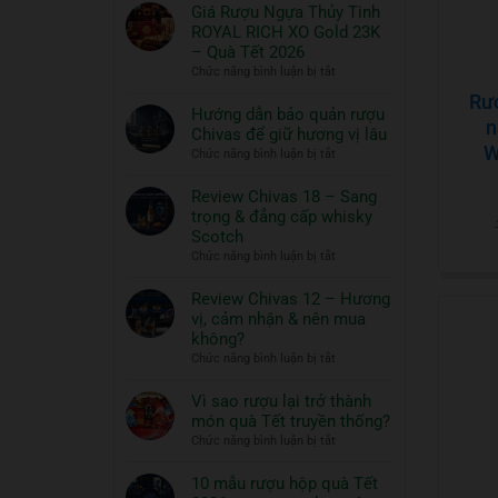
có
Giá Rượu Ngựa Thủy Tinh
bình
ROYAL RICH XO Gold 23K
luận
– Quà Tết 2026
ở
ở
Chức năng bình luận bị tắt
Thưởng
Giá
Rư
thức
Rượu
Hướng dẫn bảo quản rượu
n
Whisky
Ngựa
Chivas để giữ hương vị lâu
ngon
Thủy
W
ở
Chức năng bình luận bị tắt
và
Tinh
Hướng
đồ
ROYAL
dẫn
Review Chivas 18 – Sang
RICH
ăn
bảo
trọng & đẳng cấp whisky
XO
đi
quản
Scotch
Gold
cùng:
rượu
ở
Chức năng bình luận bị tắt
23K
Một
Chivas
Review
–
nghệ
để
Chivas
Review Chivas 12 – Hương
Quà
thuật
giữ
18
vị, cảm nhận & nên mua
Tết
hương
sống
–
2026
không?
vị
đẳng
Sang
ở
Chức năng bình luận bị tắt
lâu
cấp
trọng
Review
&
Chivas
Vì sao rượu lại trở thành
đẳng
12
món quà Tết truyền thống?
cấp
–
ở
Chức năng bình luận bị tắt
whisky
Hương
Vì
Scotch
vị,
sao
10 mẫu rượu hộp quà Tết
cảm
rượu