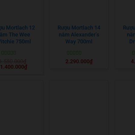
ợu Mortlach 12
Rượu Mortlach 14
Rượu
ăm The Wee
năm Alexander’s
năm
itchie 750ml
Way 700ml
D
Được xếp
Được xếp
Đ
1.550.000
₫
2.290.000
₫
4
hạng
5
5 sao
hạng
5
5 sao
h
Giá
Giá
1.400.000
₫
gốc
hiện
là:
tại
1.550.000₫.
là:
1.400.000₫.