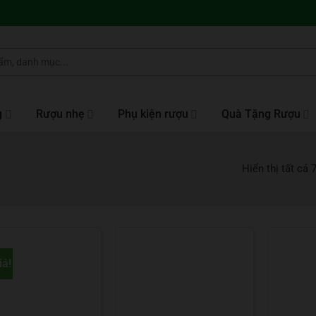
g
Rượu nhẹ
Phụ kiện rượu
Quà Tặng Rượu
Hiển thị tất cả 
iá!