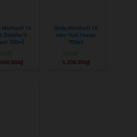
 Mortlach 16
Rượu Mortlach 18
 Distiller’s
năm York House
ram 700ml
700ml
ược xếp
Được xếp
.600.000
₫
5.200.000
₫
ạng
5
5 sao
hạng
5
5 sao