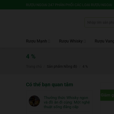
Bỏ
RƯỢU NGOẠI 247 PHÂN PHỐI CÁC LOẠI RƯỢU NGOẠI
qua
nội
Tìm
dung
kiếm:
Rượu Mạnh
Rượu Whisky
Rượu Van
4 %
Trang chủ
/
Sản phẩm Nồng độ
/
4 %
Có thể bạn quan tâm
Giảm g
Thưởng thức Whisky ngon
và đồ ăn đi cùng: Một nghệ
thuật sống đẳng cấp
Không