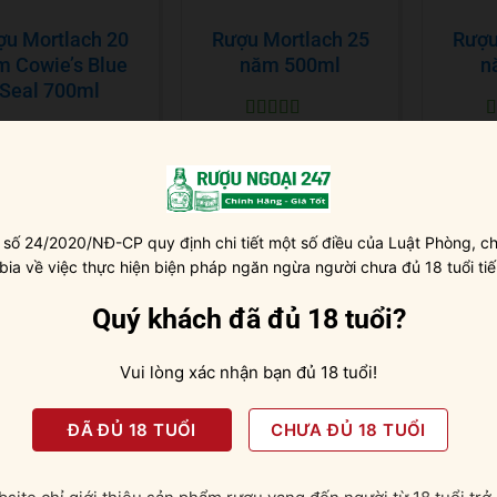
ợu Mortlach 20
Rượu Mortlach 25
Rượu
m Cowie’s Blue
năm 500ml
n
Seal 700ml
Được xếp
Đ
32.000.000
₫
72
hạng
5
5 sao
h
Được xếp
6.700.000
₫
hạng
5
5 sao
 số 24/2020/NĐ-CP quy định chi tiết một số điều của Luật Phòng, ch
 bia về việc thực hiện biện pháp ngăn ngừa người chưa đủ 18 tuổi tiế
Quý khách đã đủ 18 tuổi?
Vui lòng xác nhận bạn đủ 18 tuổi!
ĐÃ ĐỦ 18 TUỔI
CHƯA ĐỦ 18 TUỔI